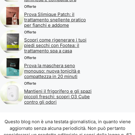
Offerte
Prova Slimique Patch: il
trattamento snellente pratico
per fianchi e addome
Offerte
Scopri come rigenerare i tuoi
piedi secchi con Footea: il
trattamento spa a casa
Offerte
Prova la maschera seno
monouso: nuova tonicità e
compattezza in 20 minuti
Offerte
Mantieni il frigorifero e gli spazi
piccoli freschi: scopri O3 Cube
contro gli odori
Questo blog non è una testata giornalistica, in quanto viene
aggiornato senza alcuna periodicità. Non può pertanto
considerarsi un prodotto editoriale ai sensi della legge n. 62