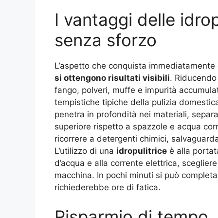
I vantaggi delle idropu
senza sforzo
L’aspetto che conquista immediatamente 
si ottengono risultati visibili
. Riducendo
fango, polveri, muffe e impurità accumulat
tempistiche tipiche della pulizia domestica
penetra in profondità nei materiali, separ
superiore rispetto a spazzole e acqua cor
ricorrere a detergenti chimici, salvaguarda
L’utilizzo di una
idropulitrice
è alla portat
d’acqua e alla corrente elettrica, scegliere
macchina. In pochi minuti si può completa
richiederebbe ore di fatica.
Risparmio di tempo, 