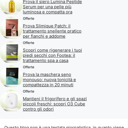
Prova il siero Lumina Peptide
Serum per una pelle più
luminosa e compatta ora
Offerte
Prova Slimique Patch: il
trattamento snellente pratico
per fianchi e addome
Offerte
Scopri come rigenerare i tuoi
piedi secchi con Footea: il
trattamento spa a casa
Offerte
Prova la maschera seno
monouso: nuova tonicità e
compattezza in 20 minuti
Offerte
Mantieni il frigorifero e gli spazi
piccoli freschi: scopri O3 Cube
contro gli odori
Questo blog non è una testata giornalistica, in quanto viene