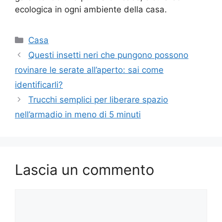
ecologica in ogni ambiente della casa.
Categorie
Casa
Questi insetti neri che pungono possono
rovinare le serate all’aperto: sai come
identificarli?
Trucchi semplici per liberare spazio
nell’armadio in meno di 5 minuti
Lascia un commento
Commento