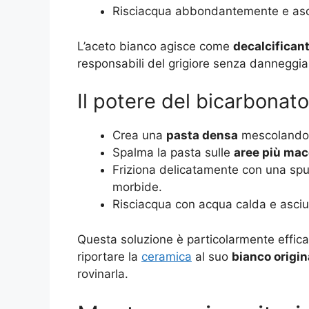
Risciacqua abbondantemente e asci
L’aceto bianco agisce come
decalcifican
responsabili del grigiore senza danneggiar
Il potere del bicarbonato
Crea una
pasta densa
mescolando 
Spalma la pasta sulle
aree più mac
Friziona delicatamente con una s
morbide.
Risciacqua con acqua calda e asciu
Questa soluzione è particolarmente effic
riportare la
ceramica
al suo
bianco origin
rovinarla
.