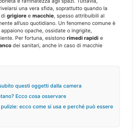
ietà e raffinatezza agli spazi. Tuttavia,
rivelarsi una vera sfida, soprattutto quando la
 di
grigiore
e
macchie
, spesso attribuibili al
ente all’uso quotidiano. Un fenomeno comune è
ci appaiono opache, ossidate o ingrigite,
biente
. Per fortuna, esistono
rimedi rapidi
e
ianco
dei sanitari, anche in caso di macchie
subito questi oggetti dalla camera
entano? Ecco cosa osservare
e pulizie: ecco come si usa e perché può essere