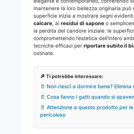
elegante e contemporaneo, conferendo sobr
mantenere la loro bellezza originaria può 
superficie inizia a mostrare segni evidenti
calcare
, ai
residui di sapone
o semplicem
la perdita del candore iniziale: le superfi
compromettendo l’estetica dell’intero am
tecniche efficaci per
riportare subito il b
ostinate.
🔎 Ti potrebbe interessare:
📄 Non riesci a dormire bene? Elimina 
📄 Cosa fanno i gatti quando si spav
📄 Attenzione a questo prodotto per l
pericoloso