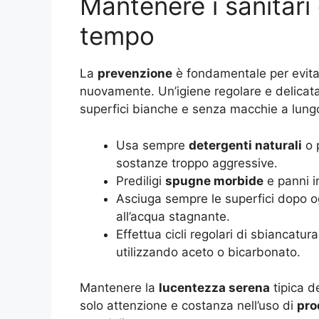
Mantenere i sanitari
tempo
La
prevenzione
è fondamentale per evitare
nuovamente. Un’igiene regolare e delicat
superfici bianche e senza macchie a lung
Usa sempre
detergenti naturali
o 
sostanze troppo aggressive.
Prediligi
spugne morbide
e panni in
Asciuga sempre le superfici dopo o
all’acqua stagnante.
Effettua cicli regolari di sbiancatu
utilizzando aceto o bicarbonato.
Mantenere la
lucentezza serena
tipica d
solo attenzione e costanza nell’uso di
pro