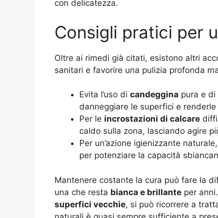
con delicatezza
.
Consigli pratici per 
Oltre ai rimedi già citati, esistono altri ac
sanitari e favorire una pulizia profonda ma 
Evita l’uso di
candeggina
pura e di 
danneggiare le superfici e renderle 
Per le
incrostazioni di calcare
diff
caldo sulla zona, lasciando agire pi
Per un’azione igienizzante naturale,
per potenziare la capacità sbiancan
Mantenere costante la cura può fare la di
una che resta
bianca e brillante
per anni.
superfici vecchie
, si può ricorrere a trat
naturali è quasi sempre sufficiente a pres