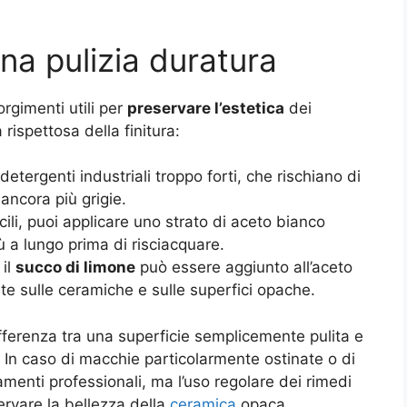
una pulizia duratura
corgimenti utili per
preservare l’estetica
dei
rispettosa della finitura:
detergenti industriali troppo forti, che rischiano di
ancora più grigie.
icili, puoi applicare uno strato di aceto bianco
ù a lungo prima di risciacquare.
 il
succo di limone
può essere aggiunto all’aceto
te sulle ceramiche e sulle superfici opache
.
fferenza tra una superficie semplicemente pulita e
 In caso di macchie particolarmente ostinate o di
tamenti professionali, ma l’uso regolare dei rimedi
ervare la bellezza della
ceramica
opaca.