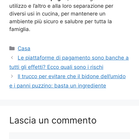
utilizzo e l’altro e alla loro separazione per
diversi usi in cucina, per mantenere un
ambiente più sicuro e salubre per tutta la
famiglia.
Categorie
Casa
Le piattaforme di pagamento sono banche a
tutti gli effetti? Ecco quali sono i rischi
Il trucco per evitare che il bidone dell’umido
e i panni puzzino: basta un ingrediente
Lascia un commento
Commento