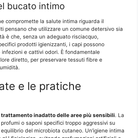
nel bucato intimo
he compromette la salute intima riguarda il
lti pensano che utilizzare un comune detersivo sia
ealtà è che, senza un adeguato risciacquo,
pecifici prodotti igienizzanti, i capi possono
o infezioni e cattivi odori. È fondamentale
alore diretto, per preservare tessuti fibre e
’umidità
.
ate e le pratiche
l
trattamento inadatto delle aree più sensibili
. La
 profumi o saponi specifici troppo aggressivi su
co equilibrio del microbiota cutaneo. Un’igiene intima