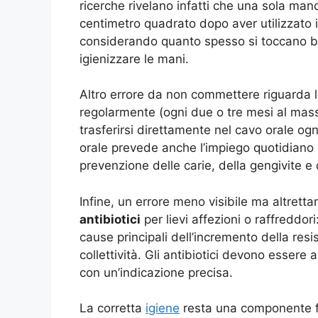
ricerche rivelano infatti che una sola man
centimetro quadrato dopo aver utilizzato
considerando quanto spesso si toccano bo
igienizzare le mani
.
Altro errore da non commettere riguarda 
regolarmente (ogni due o tre mesi al mas
trasferirsi direttamente nel cavo orale ogn
orale prevede anche l’impiego quotidiano d
prevenzione delle carie, della gengivite e d
Infine, un errore meno visibile ma altrett
antibiotici
per lievi affezioni o raffreddor
cause principali dell’incremento della res
collettività. Gli antibiotici devono esser
con un’indicazione precisa
.
La corretta
igiene
resta una componente f