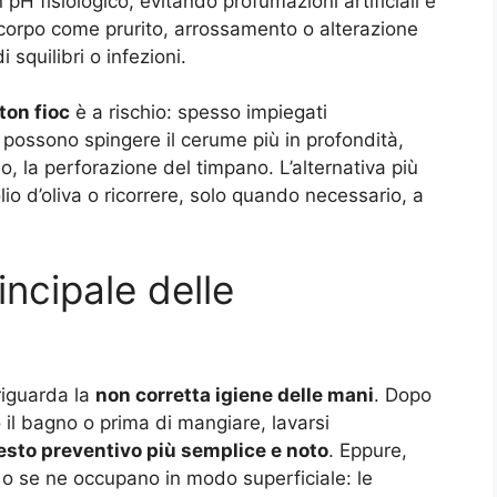
pH fisiologico, evitando profumazioni artificiali e
 corpo come prurito, arrossamento o alterazione
squilibri o infezioni
.
ton fioc
è a rischio: spesso impiegati
, possono spingere il cerume più in profondità,
o, la perforazione del timpano. L’alternativa più
’olio d’oliva o ricorrere, solo quando necessario, a
incipale delle
riguarda la
non corretta igiene delle mani
. Dopo
o il bagno o prima di mangiare, lavarsi
esto preventivo più semplice e noto
. Eppure,
o se ne occupano in modo superficiale: le