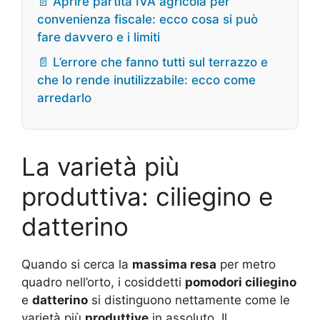
📄 Aprire partita IVA agricola per
convenienza fiscale: ecco cosa si può
fare davvero e i limiti
📄 L’errore che fanno tutti sul terrazzo e
che lo rende inutilizzabile: ecco come
arredarlo
La varietà più
produttiva: ciliegino e
datterino
Quando si cerca la
massima resa
per metro
quadro nell’orto, i cosiddetti
pomodori ciliegino
e
datterino
si distinguono nettamente come le
varietà più
produttive
in assoluto. Il