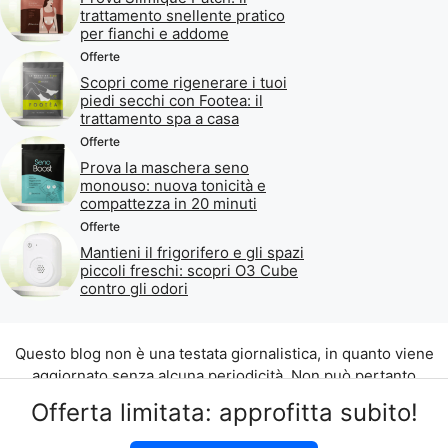
trattamento snellente pratico
per fianchi e addome
Offerte
Scopri come rigenerare i tuoi
piedi secchi con Footea: il
trattamento spa a casa
Offerte
Prova la maschera seno
monouso: nuova tonicità e
compattezza in 20 minuti
Offerte
Mantieni il frigorifero e gli spazi
piccoli freschi: scopri O3 Cube
contro gli odori
Questo blog non è una testata giornalistica, in quanto viene
aggiornato senza alcuna periodicità. Non può pertanto
considerarsi un prodotto editoriale ai sensi della legge n. 62
Offerta limitata: approfitta subito!
del 07.03.2001.
©2026 di Aliados Srl C.da Piana Romana snc, 90010 Lascari