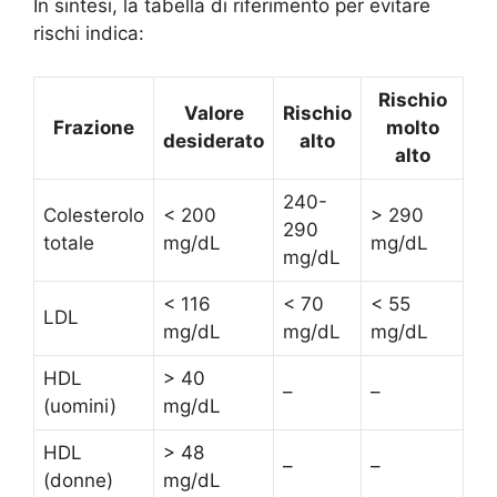
In sintesi, la tabella di riferimento per evitare
rischi indica:
Rischio
Valore
Rischio
Frazione
molto
desiderato
alto
alto
240-
Colesterolo
< 200
> 290
290
totale
mg/dL
mg/dL
mg/dL
< 116
< 70
< 55
LDL
mg/dL
mg/dL
mg/dL
HDL
> 40
–
–
(uomini)
mg/dL
HDL
> 48
–
–
(donne)
mg/dL