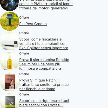
come le PMI territoriali si fanno
trovare dai motori generativi
Offerte
EcoPest Garden
Offerte
Scopri come riscaldare e
ventilare i tuoi ambienti con
Eko-Splitter senza ingombro
Offerte
Prova il siero Lumina Peptide
Serum per una pelle più
luminosa e compatta ora
Offerte
Prova Slimique Patch: il
trattamento snellente pratico
per fianchi e addome
Offerte
Scopri come rigenerare i tuoi
piedi secchi con Footea: il