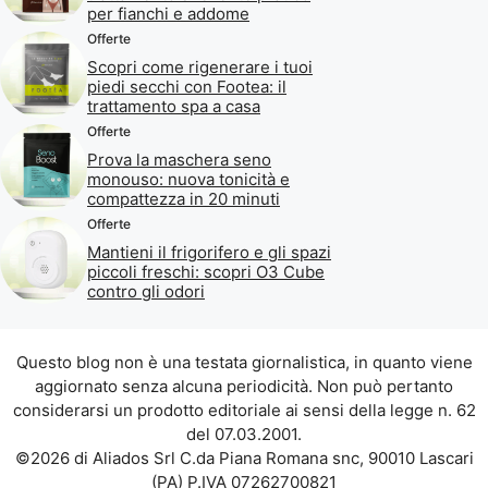
per fianchi e addome
Offerte
Scopri come rigenerare i tuoi
piedi secchi con Footea: il
trattamento spa a casa
Offerte
Prova la maschera seno
monouso: nuova tonicità e
compattezza in 20 minuti
Offerte
Mantieni il frigorifero e gli spazi
piccoli freschi: scopri O3 Cube
contro gli odori
Questo blog non è una testata giornalistica, in quanto viene
aggiornato senza alcuna periodicità. Non può pertanto
considerarsi un prodotto editoriale ai sensi della legge n. 62
del 07.03.2001.
©2026 di Aliados Srl C.da Piana Romana snc, 90010 Lascari
(PA) P.IVA 07262700821