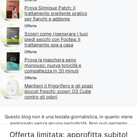
Prova Slimique Patch: il
trattamento snellente pratico
per fianchi e addome
Offerte
Scopri come rigenerare i tuoi
piedi secchi con Footea: il
trattamento spa a casa
Offerte
Prova la maschera seno
monouso: nuova tonicità e
compattezza in 20 minuti
Offerte
Mantieni il frigorifero e gli spazi
piccoli freschi: scopri O3 Cube
contro gli odori
Questo blog non è una testata giornalistica, in quanto viene
aggiornato senza alcuna periodicità. Non può pertanto
considerarsi un prodotto editoriale ai sensi della legge n. 62
Offerta limitata: approfitta subito!
del 07.03.2001.