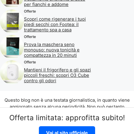
per fianchi e addome
Offerte
Scopri come rigenerare i tuoi
piedi secchi con Footea: il
trattamento spa a casa
Offerte
Prova la maschera seno
monouso: nuova tonicità e
compattezza in 20 minuti
Offerte
Mantieni il frigorifero e gli spazi
piccoli freschi: scopri O3 Cube
contro gli odori
Questo blog non è una testata giornalistica, in quanto viene
aggiornato senza alcuna periodicità. Non può pertanto
considerarsi un prodotto editoriale ai sensi della legge n. 62
Offerta limitata: approfitta subito!
del 07.03.2001.
©2026 di Aliados Srl C.da Piana Romana snc, 90010 Lascari
Vai al sito ufficiale
(PA) P.IVA 07262700821